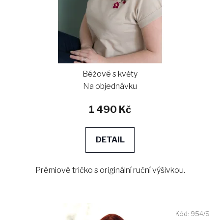
Béžové s květy
Na objednávku
1 490 Kč
DETAIL
Prémiové tričko s originální ruční výšivkou.
Kód:
954/S