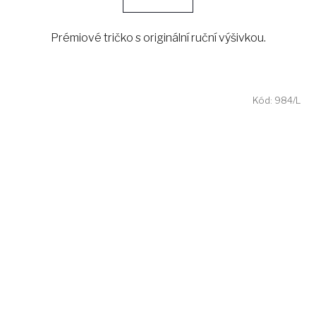
Prémiové tričko s originální ruční výšivkou.
Kód:
984/L