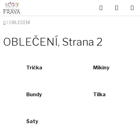
Přejít
Hledat
NÁKUP
na
obsah
KOŠÍK
Domů
/
OBLEČENÍ
OBLEČENÍ
, Strana 2
Trička
Mikiny
Bundy
Tílka
Šaty