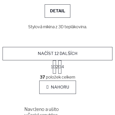
DETAIL
Stylová mikina z 3D teplákovina.
NAČÍST 12 DALŠÍCH
S
1
2
4
t
r
O
á
37
položek celkem
v
n
l
k
NAHORU
á
o
d
v
a
á
c
n
Navrženo a ušito
í
í