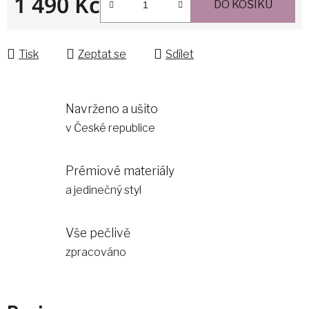
1 490 Kč
DO KOŠÍKU
Měrná cena:
Tisk
Zeptat se
Sdílet
Navrženo a ušito
v České republice
Prémiové materiály
a jedinečný styl
Vše pečlivě
zpracováno