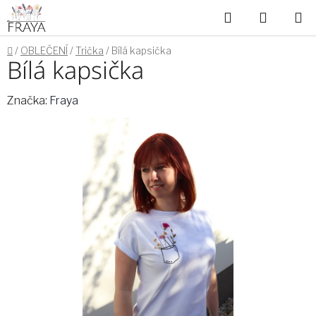
Přejít
Hledat
NÁKUP
na
obsah
KOŠÍK
Domů
/
OBLEČENÍ
/
Trička
/
Bílá kapsička
Bílá kapsička
Značka:
Fraya