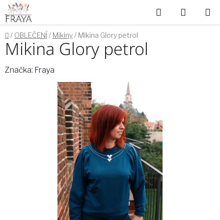
Přejít
Hledat
NÁKUP
na
obsah
KOŠÍK
Domů
/
OBLEČENÍ
/
Mikiny
/
Mikina Glory petrol
Mikina Glory petrol
Značka:
Fraya