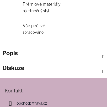
Prémiové materiály
a jedinečný styl
Vše pečlivě
zpracováno
Popis
Diskuze
Z
á
Kontakt
p
a
obchod
@
fraya.cz
t