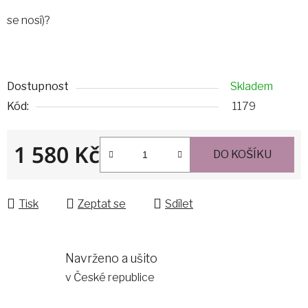
se nosí)?
Dostupnost
Skladem
Kód:
1179
1 580 Kč
DO KOŠÍKU
Měrná cena:
Tisk
Zeptat se
Sdílet
Navrženo a ušito
v České republice