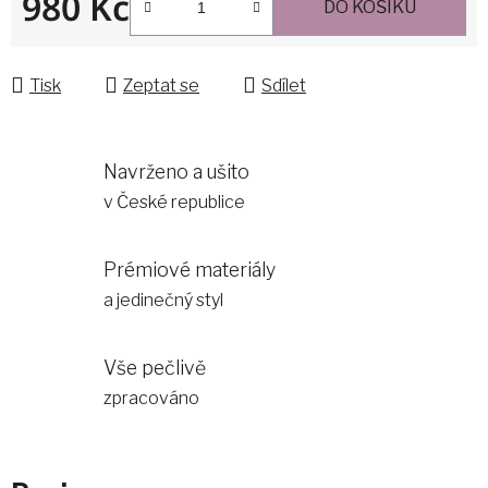
980 Kč
DO KOŠÍKU
Měrná cena:
Tisk
Zeptat se
Sdílet
Navrženo a ušito
v České republice
Prémiové materiály
a jedinečný styl
Vše pečlivě
zpracováno