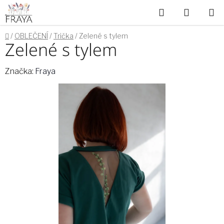
Přejít
Hledat
NÁKUP
na
obsah
KOŠÍK
Domů
/
OBLEČENÍ
/
Trička
/
Zelené s tylem
Zelené s tylem
Značka:
Fraya