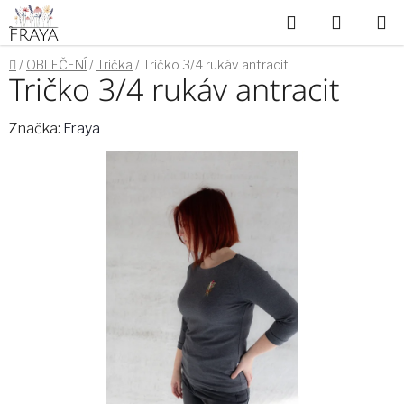
Přejít
Hledat
NÁKUP
na
obsah
KOŠÍK
Domů
/
OBLEČENÍ
/
Trička
/
Tričko 3/4 rukáv antracit
Tričko 3/4 rukáv antracit
Značka:
Fraya