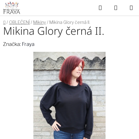
Přejít
Hledat
NÁKUP
na
obsah
KOŠÍK
Domů
/
OBLEČENÍ
/
Mikiny
/
Mikina Glory černá II.
Mikina Glory černá II.
Značka:
Fraya